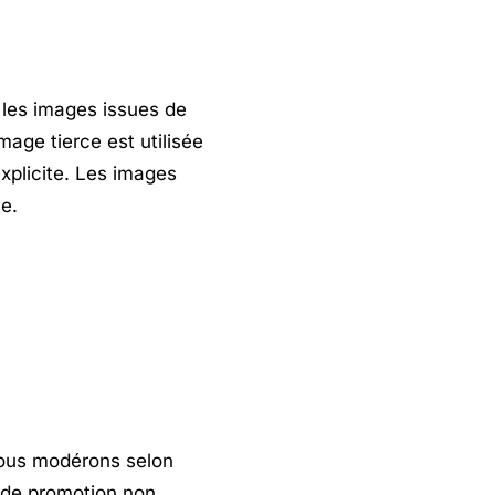
 les images issues de
age tierce est utilisée
xplicite. Les images
e.
nous modérons selon
i de promotion non