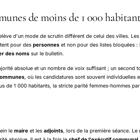
munes de moins de 1 000 habitant
lève d'un mode de scrutin différent de celui des villes. Les
otent pour des
personnes
et non pour des listes bloquées :
yer des noms
sur le bulletin.
jorité absolue et un nombre de voix suffisant ; un second to
s communes
, où les candidatures sont souvent individuelles
us de 1 000 habitants, la stricte parité femmes-hommes par a
sein le
maire
et les
adjoints
, lors de la première séance. Le 
ité absolue. Il est à la fois le
chef de l'exécutif communal