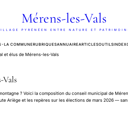
Mérens-les-Vals
ILLAGE PYRÉNÉEN ENTRE NATURE ET PATRIMOI
S
LA COMMUNE
RUBRIQUES
ANNUAIRE
ARTICLES
OUTILS
INDEX
al et élus de Mérens-les-Vals
s-Vals
ontagne ? Voici la composition du conseil municipal de Mérens-
ute Ariège et les repères sur les élections de mars 2026 — sa