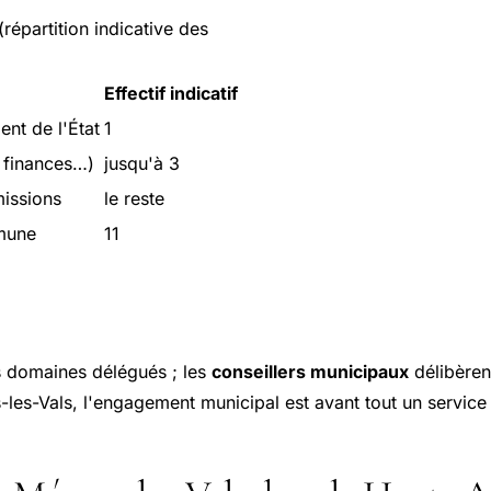
répartition indicative des
Effectif indicatif
nt de l'État
1
 finances…)
jusqu'à 3
missions
le reste
mune
11
es domaines délégués ; les
conseillers municipaux
délibèrent
es-Vals, l'engagement municipal est avant tout un service 