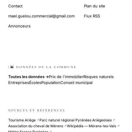
Contact
Plan du site
mael.guelou.commercial@gmail.com
Flux RSS
Annonceurs
\📊 DONNÉES DE LA COMMUNE
Toutes les données →
Prix de l'immobilier
Risques naturels
Entreprises
Écoles
Population
Conseil municipal
SOURCES ET RÉFÉRENCES
Tourisme Ariège
Parc naturel régional Pyrénées Ariégeoises
↗
↗
Association du cheval de Mérens
Wikipédia — Mérens-les-Vals
↗
↗
Météo France Pyrénées
↗