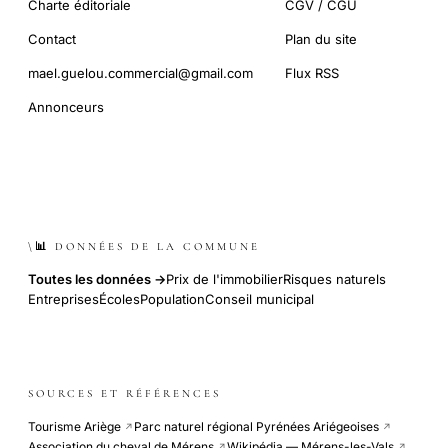
Charte éditoriale
CGV / CGU
Contact
Plan du site
mael.guelou.commercial@gmail.com
Flux RSS
Annonceurs
\📊 DONNÉES DE LA COMMUNE
Toutes les données →
Prix de l'immobilier
Risques naturels
Entreprises
Écoles
Population
Conseil municipal
SOURCES ET RÉFÉRENCES
Tourisme Ariège
Parc naturel régional Pyrénées Ariégeoises
↗
↗
Association du cheval de Mérens
Wikipédia — Mérens-les-Vals
↗
↗