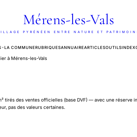
Mérens-les-Vals
ILLAGE PYRÉNÉEN ENTRE NATURE ET PATRIMOI
S
LA COMMUNE
RUBRIQUES
ANNUAIRE
ARTICLES
OUTILS
INDEX
lier à Mérens-les-Vals
 tirés des ventes officielles (base DVF) — avec une réserve impo
eur, pas des valeurs certaines.