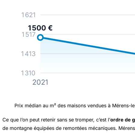
1 621
1 500 €
1 517
1 413
1 310
2021
Prix médian au m² des maisons vendues à Mérens-les
Ce que l’on peut retenir sans se tromper, c’est l’
ordre de 
de montagne équipées de remontées mécaniques. Mérens-l