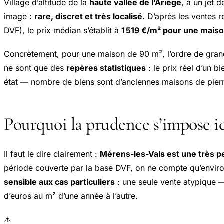
Village d’altitude de la
haute vallée de l’Ariège
, à un jet d
image :
rare, discret et très localisé
. D’après les ventes 
DVF), le prix médian s’établit à
1 519 €/m² pour une mais
Concrètement, pour une maison de 90 m², l’ordre de gran
ne sont que des
repères statistiques
: le prix réel d’un 
état — nombre de biens sont d’anciennes maisons de pierre
Pourquoi la prudence s’impose ici
Il faut le dire clairement :
Mérens-les-Vals est une très 
période couverte par la base DVF, on ne compte qu’envir
sensible aux cas particuliers
: une seule vente atypique —
d’euros au m² d’une année à l’autre.
⚠️