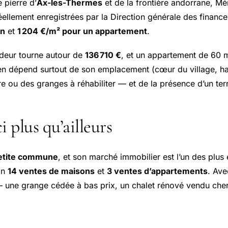
e pierre d’
Ax-les-Thermes
et de la frontière andorrane, M
réellement enregistrées par la Direction générale des finan
on
et
1 204 €/m² pour un appartement
.
deur tourne autour de
136 710 €
, et un appartement de 60 
bien dépend surtout de son emplacement (cœur du village, ha
 ou des granges à réhabiliter — et de la présence d’un ter
 plus qu’ailleurs
petite commune
, et son marché immobilier est l’un des plus 
on
14 ventes de maisons
et
3 ventes d’appartements
. Ave
 une grange cédée à bas prix, un chalet rénové vendu cher 