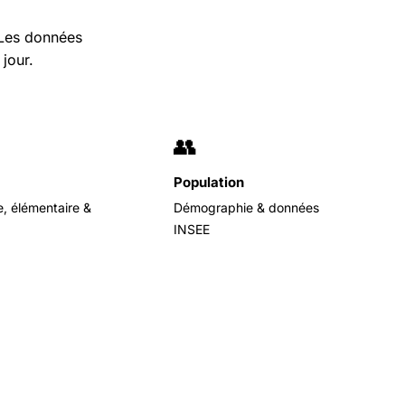
… Les données
jour.
👥
Population
e, élémentaire &
Démographie & données
INSEE