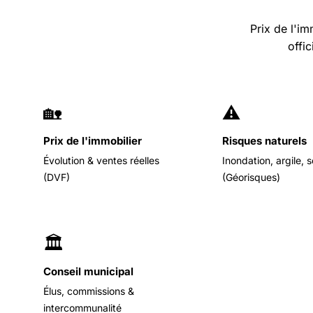
Prix de l'im
offi
🏡
⚠️
Prix de l'immobilier
Risques naturels
Évolution & ventes réelles
Inondation, argile, 
(DVF)
(Géorisques)
🏛️
Conseil municipal
Élus, commissions &
intercommunalité