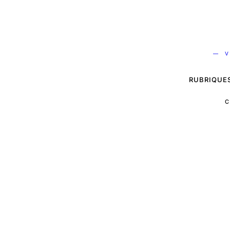
— V
RUBRIQUE
C