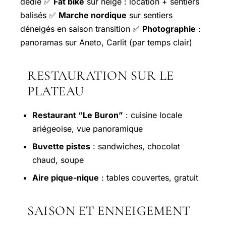
dédié ✅
Fat bike
sur neige : location + sentiers
balisés ✅
Marche nordique
sur sentiers
déneigés en saison transition ✅
Photographie
:
panoramas sur Aneto, Carlit (par temps clair)
RESTAURATION SUR LE
PLATEAU
Restaurant “Le Buron”
: cuisine locale
ariégeoise, vue panoramique
Buvette pistes
: sandwiches, chocolat
chaud, soupe
Aire pique-nique
: tables couvertes, gratuit
SAISON ET ENNEIGEMENT