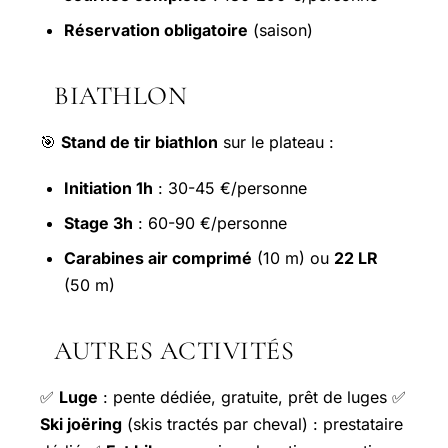
Réservation obligatoire
(saison)
BIATHLON
🎯
Stand de tir biathlon
sur le plateau :
Initiation 1h
: 30-45 €/personne
Stage 3h
: 60-90 €/personne
Carabines air comprimé
(10 m) ou
22 LR
(50 m)
AUTRES ACTIVITÉS
✅
Luge
: pente dédiée, gratuite, prêt de luges ✅
Ski joëring
(skis tractés par cheval) : prestataire