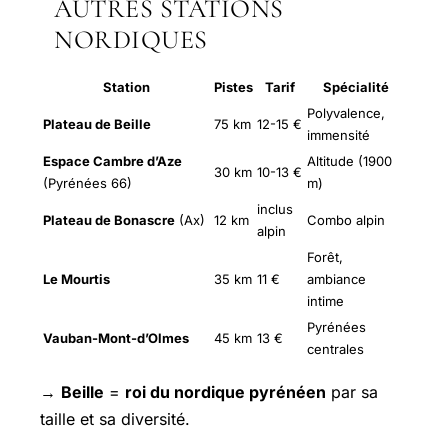
AUTRES STATIONS
NORDIQUES
Station
Pistes
Tarif
Spécialité
Polyvalence,
Plateau de Beille
75 km
12-15 €
immensité
Espace Cambre d’Aze
Altitude (1900
30 km
10-13 €
(Pyrénées 66)
m)
inclus
Plateau de Bonascre
(Ax)
12 km
Combo alpin
alpin
Forêt,
Le Mourtis
35 km
11 €
ambiance
intime
Pyrénées
Vauban-Mont-d’Olmes
45 km
13 €
centrales
→
Beille
=
roi du nordique pyrénéen
par sa
taille et sa diversité.