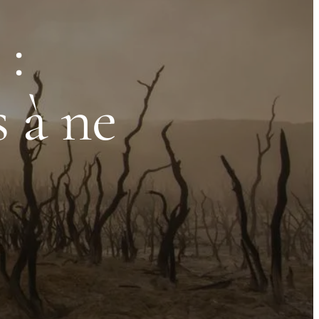
:
 à ne
e