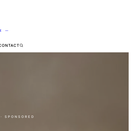
NE —
CONTACT
· SPONSORED