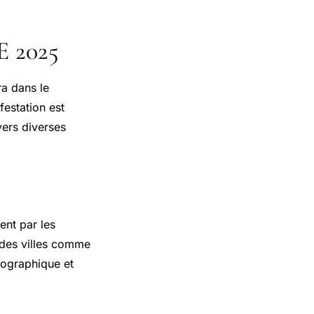
 2025
ra dans le
festation est
vers diverses
nt par les
t des villes comme
éographique et