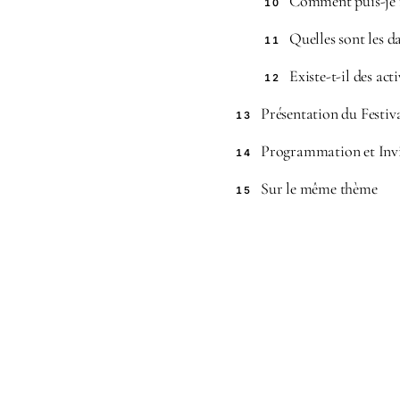
Comment puis-je m’
10
Quelles sont les d
11
Existe-t-il des act
12
Présentation du Festiv
13
Programmation et Invit
14
Sur le même thème
15