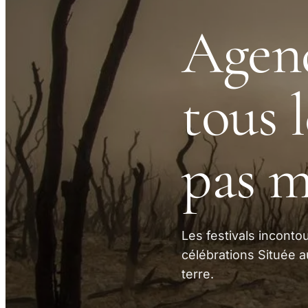
Agend
tous 
pas 
Les festivals incont
célébrations Située 
terre.