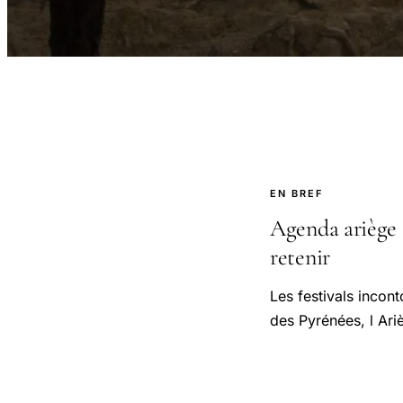
EN BREF
Agenda ariège 2
retenir
Les festivals incon
des Pyrénées, l Ar