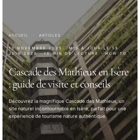
ACCUEIL
·
ARTICLES
13 NOVEMBRE 2025
· MIS À JOUR LE
13
JUIN 2026
· 15 MIN DE LECTURE
· HOW TO
Cascade des Mathieux en Isère
: guide de visite et conseils
Découvrez la magnifique Cascade des Mathieux, un
site naturel incontournable en Isère, parfait pour une
expérience de tourisme nature authentique.