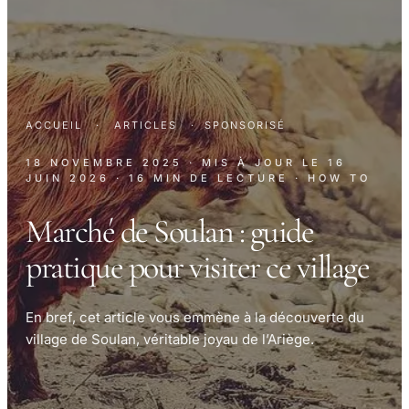
ACCUEIL
·
ARTICLES
·
SPONSORISÉ
18 NOVEMBRE 2025
· MIS À JOUR LE
16
JUIN 2026
· 16 MIN DE LECTURE
· HOW TO
Marché de Soulan : guide
pratique pour visiter ce village
En bref, cet article vous emmène à la découverte du
village de Soulan, véritable joyau de l’Ariège.