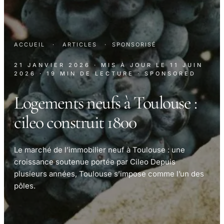
ACCUEIL
·
ARTICLES
·
SPONSORISÉ
21 JANVIER 2026
· MIS À JOUR LE
11 JUIN
2026
· 19 MIN DE LECTURE
· SPONSORED
Logements neufs à Toulouse :
cileo construit 1800
Le marché de l’immobilier neuf à Toulouse : une
croissance soutenue portée par Cileo Depuis
plusieurs années, Toulouse s’impose comme l’un des
pôles.