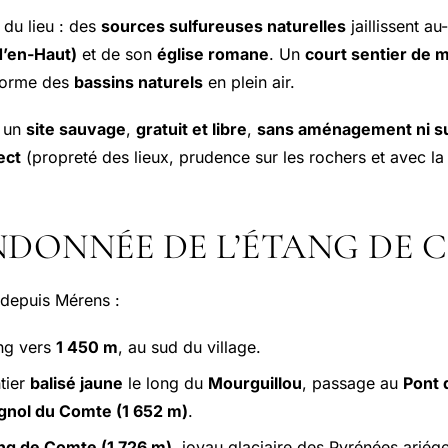
du lieu : des
sources sulfureuses naturelles
jaillissent a
d’en-Haut)
et de son
église romane
. Un
court sentier de 
orme des
bassins naturels
en plein air.
t un
site sauvage
,
gratuit et libre
,
sans aménagement ni su
ect
(propreté des lieux, prudence sur les rochers et avec la 
NDONNÉE DE L’ÉTANG DE 
depuis Mérens :
ng vers
1 450 m
, au sud du village.
tier
balisé jaune
le long du
Mourguillou
, passage au
Pont 
gnol du Comte (1 652 m)
.
ng de Comte (1 726 m)
, joyau glaciaire des Pyrénées ariég