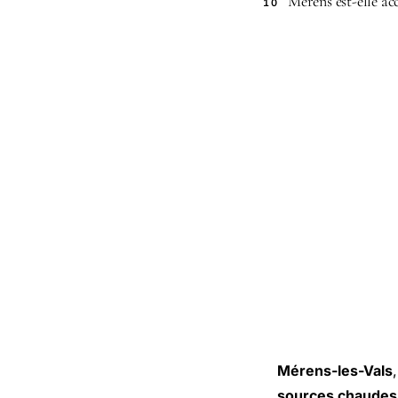
Mérens est-elle acc
10
Mérens-les-Vals
sources chaudes