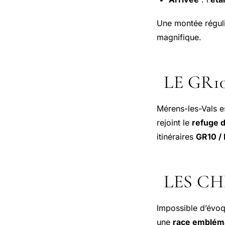
Une montée réguli
magnifique.
LE GR1
Mérens-les-Vals e
rejoint le
refuge 
itinéraires
GR10 /
LES C
Impossible d’évo
une
race emblém