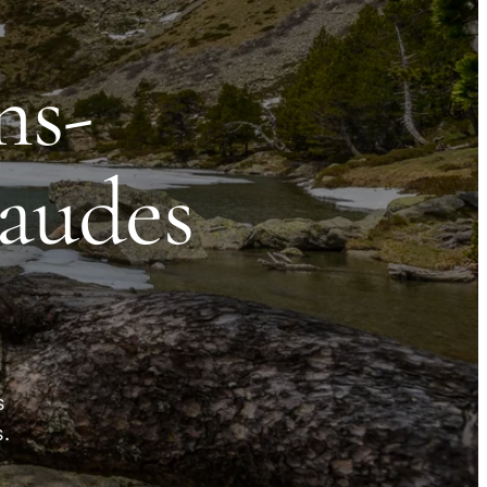
ns-
haudes
s
s.