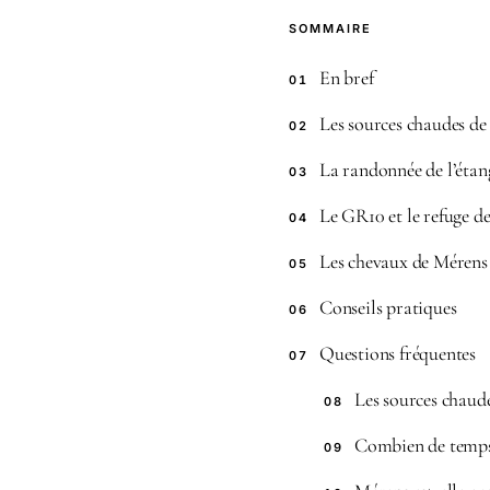
SOMMAIRE
En bref
01
Les sources chaudes d
02
La randonnée de l’éta
03
Le GR10 et le refuge de
04
Les chevaux de Mérens
05
Conseils pratiques
06
Questions fréquentes
07
Les sources chaude
08
Combien de temps
09