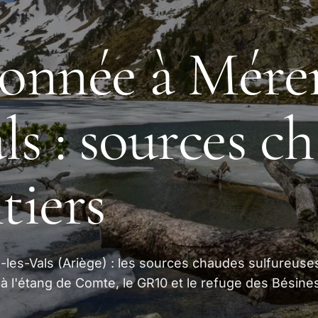
onnée à Mére
als : sources c
tiers
es-Vals (Ariège) : les sources chaudes sulfureuse
 à l'étang de Comte, le GR10 et le refuge des Bésine