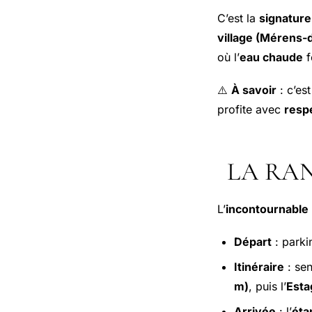
C’est la
signature
village (Mérens-
où l’
eau chaude
f
⚠️
À savoir
: c’es
profite avec
resp
LA RA
L’
incontournable
Départ
: parki
Itinéraire
: sen
m)
, puis l’
Esta
Arrivée
: l’
éta