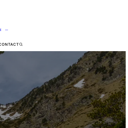
NE —
CONTACT
E