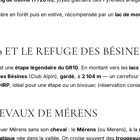
ère en forêt puis en estive, récompensée par un
lac de mo
0 ET LE REFUGE DES BÉSINE
st une
étape légendaire du GR10
. En montant vers les
lacs
des Bésines
(Club Alpin),
gardé
, à
2 104 m
— un carrefour 
 HRP
, idéal pour une étape ou un bivouac (réservation conse
HEVAUX DE MÉRENS
quer Mérens sans son
cheval
: le
Mérens
(ou
Merens
), à la
atique
née dans la vallée. On croise souvent des
troupeaux