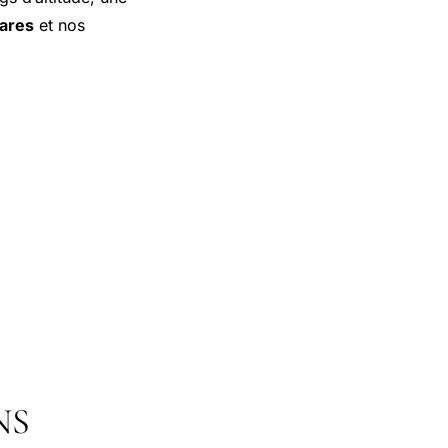
hares
et nos
NS