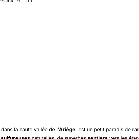
essible en train ?
, dans la haute vallée de l’
Ariège
, est un petit paradis de
ra
 sulfureuses
naturelles, de superbes
sentiers
vers les étan