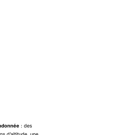
ndonnée
: des
gs d’altitude, une