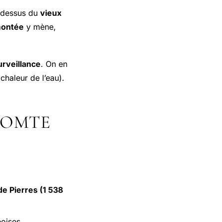
u-dessus du
vieux
montée
y mène,
rveillance
. On en
chaleur de l’eau).
COMTE
de Pierres (1 538
eoises.