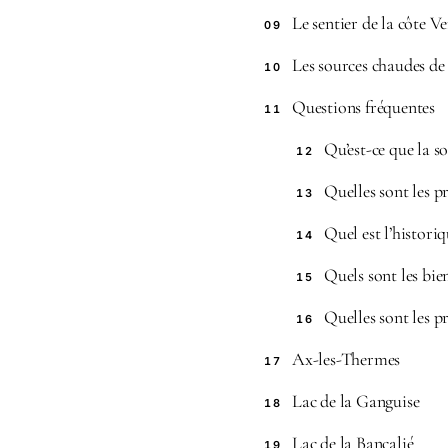
Le sentier de la côte V
09
Les sources chaudes de
10
Questions fréquentes
11
Qu’est-ce que la s
12
Quelles sont les p
13
Quel est l’histori
14
Quels sont les bie
15
Quelles sont les p
16
Ax-les-Thermes
17
Lac de la Ganguise
18
Lac de la Bancalié
19