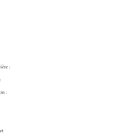
ière :
:
on :
et