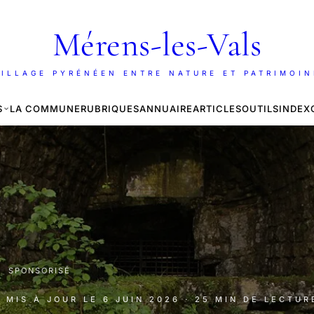
Mérens-les-Vals
ILLAGE PYRÉNÉEN ENTRE NATURE ET PATRIMOI
S
LA COMMUNE
RUBRIQUES
ANNUAIRE
ARTICLES
OUTILS
INDEX
·
SPONSORISÉ
· MIS À JOUR LE
6 JUIN 2026
· 25 MIN DE LECTUR