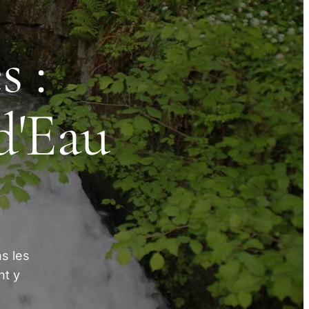
s :
d'Eau
s les
nt y