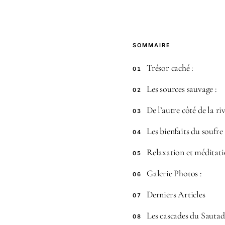
SOMMAIRE
Trésor caché :
01
Les sources sauvage :
02
De l’autre côté de la riv
03
Les bienfaits du soufre 
04
Relaxation et méditati
05
Galerie Photos :
06
Derniers Articles
07
Les cascades du Sautad
08