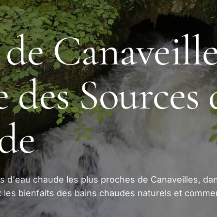
 de Canaveille
 des Sources 
de
s d'eau chaude les plus proches de Canaveilles, dan
les bienfaits des bains chaudes naturels et comme