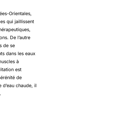
ées-Orientales,
 qui jaillissent
hérapeutiques,
ons. De l’autre
s de se
nts dans les eaux
muscles à
itation est
sérénité de
e d’eau chaude, il
.