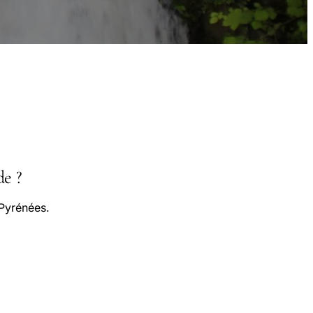
de ?
 Pyrénées.