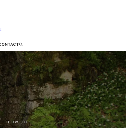
NE —
CONTACT
E
· HOW TO