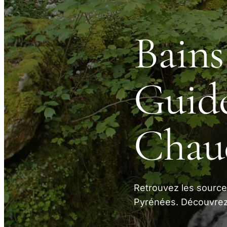
Bains
Guide
Chau
Retrouvez les source
Pyrénées. Découvrez 