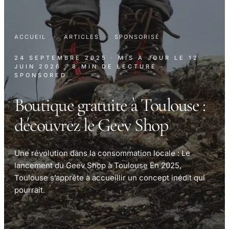
ACCUEIL
·
ARTICLES
·
SPONSORISÉ
24 SEPTEMBRE 2025
· MIS À JOUR LE
12
JUIN 2026
· 8 MIN DE LECTURE
·
SPONSORED
Boutique gratuite à Toulouse :
découvrez le Geev Shop
Une révolution dans la consommation locale : Le
lancement du Geev Shop à Toulouse En 2025,
Toulouse s’apprête à accueillir un concept inédit qui
pourrait.