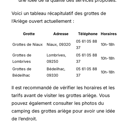
une idée de la qualité des services proposés.
Voici un tableau récapitulatif des grottes de
l’Ariège ouvert actuellement :
Grotte
Adresse
Téléphone
Horaires
05 61 05 88
Grottes de Niaux
Niaux, 09320
10h-18h
37
Grottes de
Lombrives,
05 61 05 88
10h-18h
Lombrives
09250
37
Grottes de
Bédeilhac,
05 61 05 88
10h-18h
Bédeilhac
09330
37
Il est recommandé de vérifier les horaires et les
tarifs avant de visiter les grottes ariège. Vous
pouvez également consulter les photos du
camping des grottes ariège pour avoir une idée
de l’endroit.