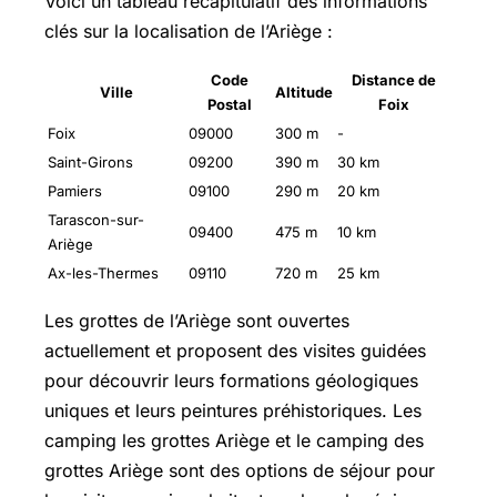
Voici un tableau récapitulatif des informations
clés sur la localisation de l’Ariège :
Code
Distance de
Ville
Altitude
Postal
Foix
Foix
09000
300 m
-
Saint-Girons
09200
390 m
30 km
Pamiers
09100
290 m
20 km
Tarascon-sur-
09400
475 m
10 km
Ariège
Ax-les-Thermes
09110
720 m
25 km
Les grottes de l’Ariège sont ouvertes
actuellement et proposent des visites guidées
pour découvrir leurs formations géologiques
uniques et leurs peintures préhistoriques. Les
camping les grottes Ariège et le camping des
grottes Ariège sont des options de séjour pour