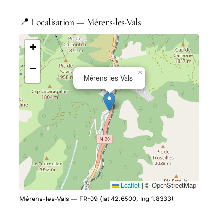
📍 Localisation — Mérens-les-Vals
+
−
×
Mérens-les-Vals
Leaflet
|
© OpenStreetMap
Mérens-les-Vals — FR-09 (lat 42.6500, lng 1.8333)