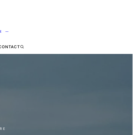
NE —
CONTACT
URE