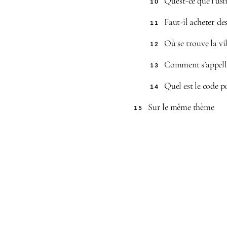
Qu’est-ce que l’us
10
Faut-il acheter de
11
Où se trouve la vil
12
Comment s’appelle
13
Quel est le code p
14
Sur le même thème
15