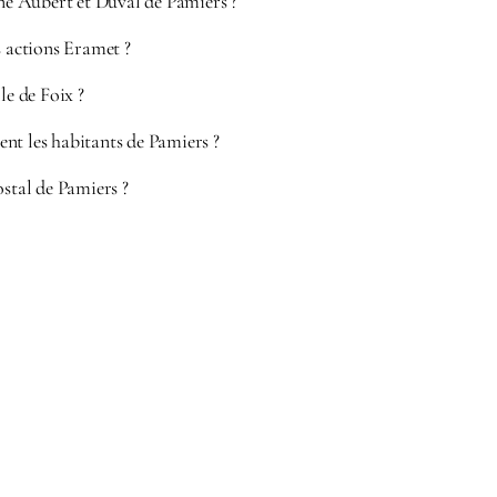
ine Aubert et Duval de Pamiers ?
s actions Eramet ?
le de Foix ?
nt les habitants de Pamiers ?
ostal de Pamiers ?