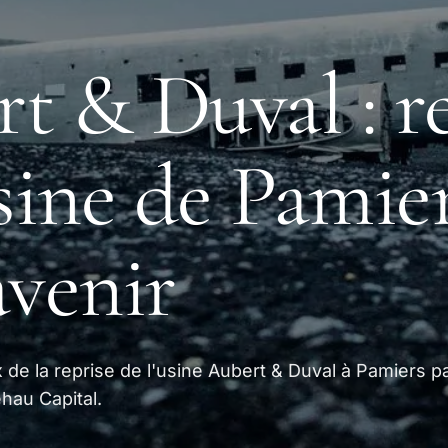
t & Duval : r
usine de Pamier
avenir
de la reprise de l'usine Aubert & Duval à Pamiers p
ehau Capital.