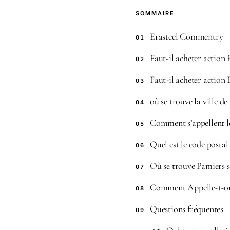
SOMMAIRE
Erasteel Commentry
01
Faut-il acheter action
02
Faut-il acheter action
03
où se trouve la ville de
04
Comment s’appellent le
05
Quel est le code postal
06
Où se trouve Pamiers su
07
Comment Appelle-t-on 
08
Questions fréquentes
09