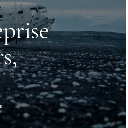
eprise
s,
ar