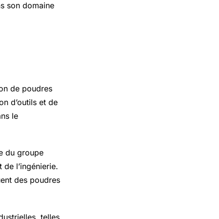
ans son domaine
ion de poudres
on d’outils et de
ns le
le du groupe
de l’ingénierie.
luent des poudres
strielles, telles