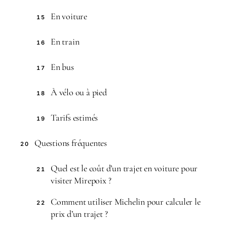
En voiture
15
En train
16
En bus
17
À vélo ou à pied
18
Tarifs estimés
19
Questions fréquentes
20
Quel est le coût d’un trajet en voiture pour
21
visiter Mirepoix ?
Comment utiliser Michelin pour calculer le
22
prix d’un trajet ?