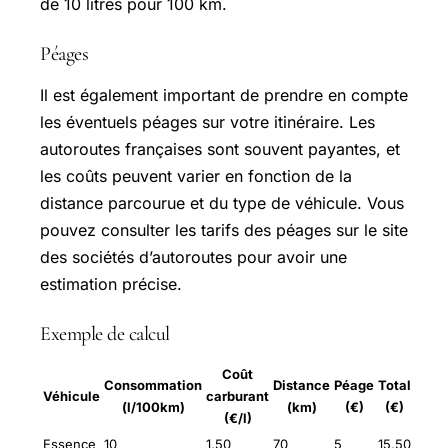
de 10 litres pour 100 km.
Péages
Il est également important de prendre en compte
les éventuels péages sur votre itinéraire. Les
autoroutes françaises sont souvent payantes, et
les coûts peuvent varier en fonction de la
distance parcourue et du type de véhicule. Vous
pouvez consulter les tarifs des péages sur le site
des sociétés d’autoroutes pour avoir une
estimation précise.
Exemple de calcul
Coût
Consommation
Distance
Péage
Total
Véhicule
carburant
(l/100km)
(km)
(€)
(€)
(€/l)
Essence
10
1,50
70
5
15,50