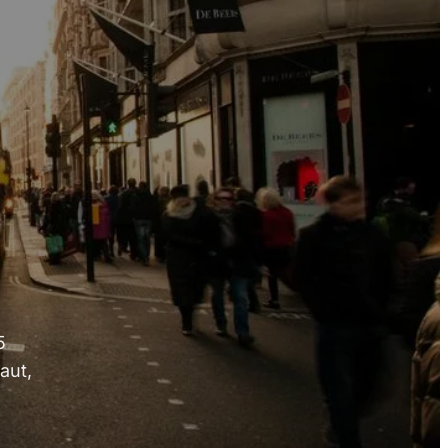
5
aut,