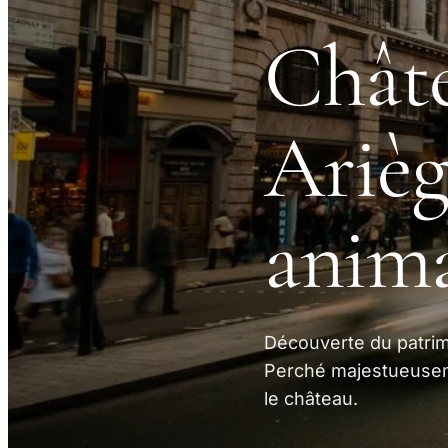
Châte
Ariège
anima
Découverte du patrim
Perché majestueusem
le château.