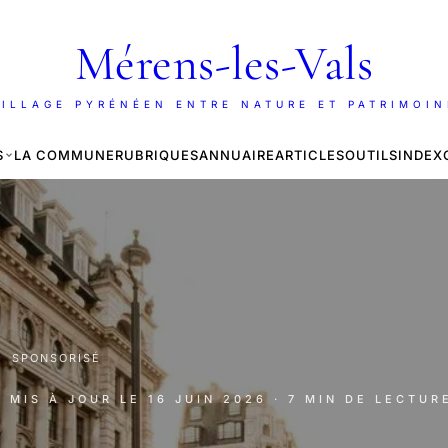
Mérens-les-Vals
ILLAGE PYRÉNÉEN ENTRE NATURE ET PATRIMOI
S
LA COMMUNE
RUBRIQUES
ANNUAIRE
ARTICLES
OUTILS
INDEX
·
SPONSORISÉ
· MIS À JOUR LE
16 JUIN 2026
· 7 MIN DE LECTUR