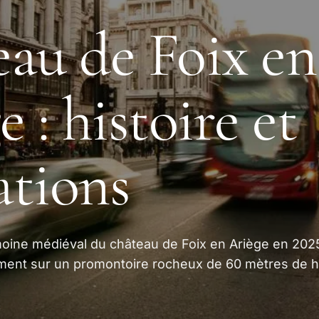
au de Foix en
 : histoire et
tions
oine médiéval du château de Foix en Ariège en 202
ent sur un promontoire rocheux de 60 mètres de h