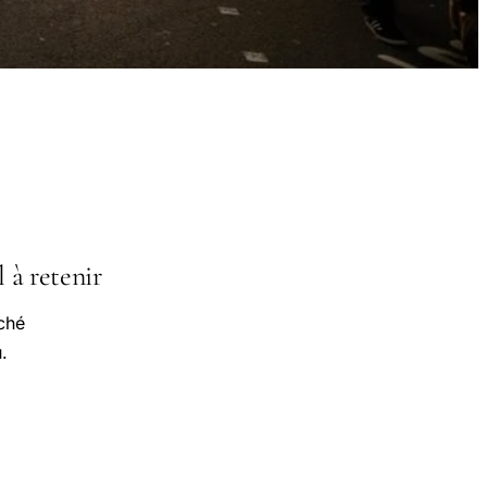
l à retenir
ché
.