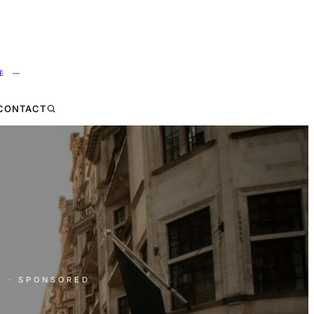
NE —
CONTACT
E
· SPONSORED