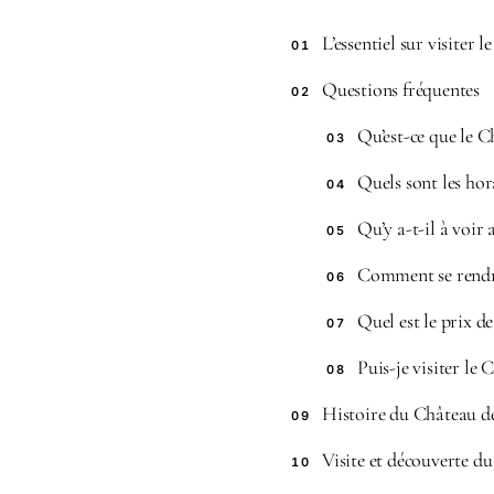
L’essentiel sur visiter l
01
Questions fréquentes
02
Qu’est-ce que le C
03
Quels sont les hor
04
Qu’y a-t-il à voir
05
Comment se rendr
06
Quel est le prix de
07
Puis-je visiter le 
08
Histoire du Château d
09
Visite et découverte d
10