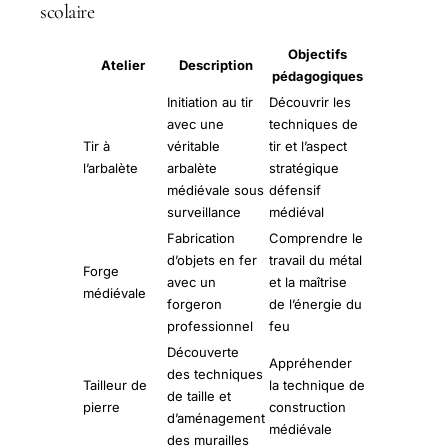
scolaire
Objectifs
Atelier
Description
pédagogiques
Initiation au tir
Découvrir les
avec une
techniques de
Tir à
véritable
tir et l’aspect
l’arbalète
arbalète
stratégique
médiévale sous
défensif
surveillance
médiéval
Fabrication
Comprendre le
d’objets en fer
travail du métal
Forge
avec un
et la maîtrise
médiévale
forgeron
de l’énergie du
professionnel
feu
Découverte
Appréhender
des techniques
Tailleur de
la technique de
de taille et
pierre
construction
d’aménagement
médiévale
des murailles