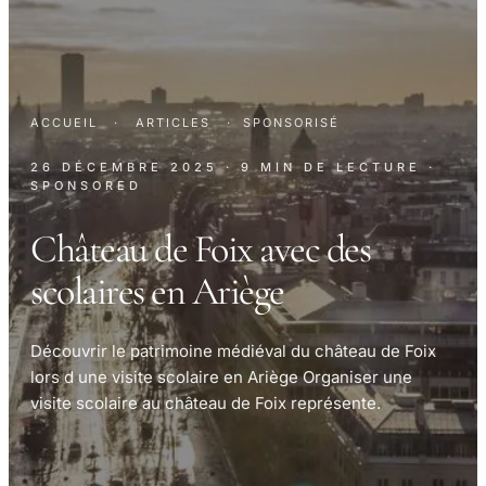
ACCUEIL
·
ARTICLES
·
SPONSORISÉ
26 DÉCEMBRE 2025
· 9 MIN DE LECTURE
·
SPONSORED
Château de Foix avec des
scolaires en Ariège
Découvrir le patrimoine médiéval du château de Foix
lors d une visite scolaire en Ariège Organiser une
visite scolaire au château de Foix représente.