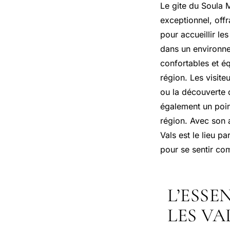
Le gite du Soula 
exceptionnel, off
pour accueillir le
dans un environne
confortables et é
région. Les visite
ou la découverte d
également un point
région. Avec son 
Vals est le lieu p
pour se sentir co
L’ESSE
LES VA