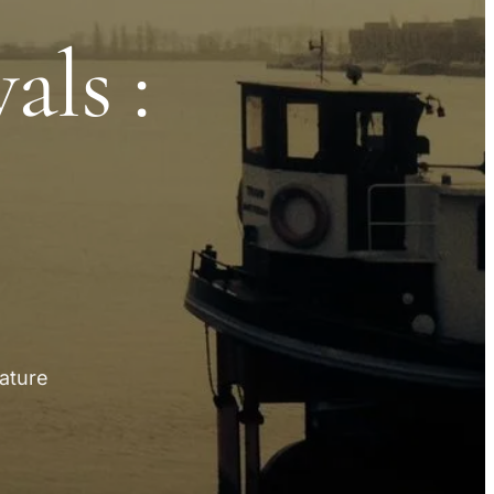
als :
ature