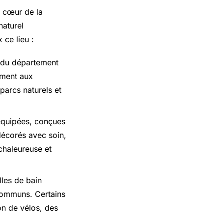
e cœur de la
naturel
 ce lieu :
 du département
ement aux
 parcs naturels et
équipées, conçues
décorés avec soin,
chaleureuse et
lles de bain
 communs. Certains
n de vélos, des