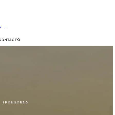
NE —
CONTACT
· SPONSORED