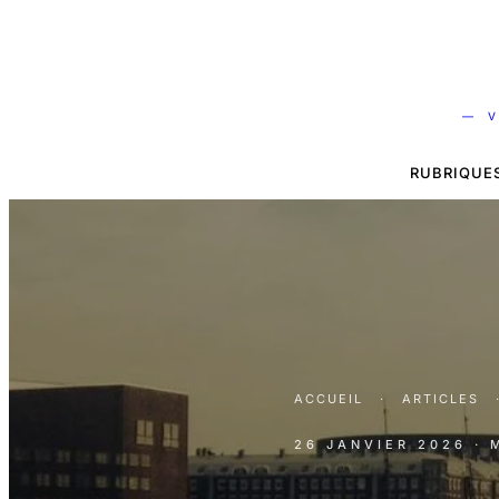
— V
RUBRIQUE
ACCUEIL
·
ARTICLES
26 JANVIER 2026
· 