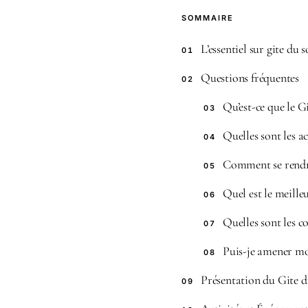
SOMMAIRE
L’essentiel sur gite du 
01
Questions fréquentes
02
Qu’est-ce que le G
03
Quelles sont les a
04
Comment se rendre
05
Quel est le meille
06
Quelles sont les c
07
Puis-je amener mo
08
Présentation du Gite d
09