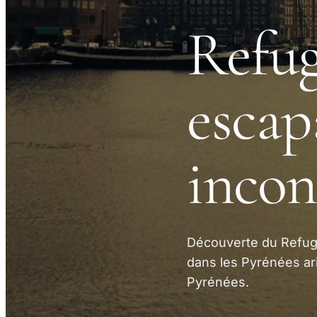
Refug
escap
incon
Découverte du Refug
dans les Pyrénées a
Pyrénées.