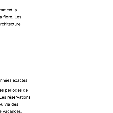
tamment la
a flore. Les
rchitecture
onnées exactes
les périodes de
 Les réservations
ou via des
de vacances.