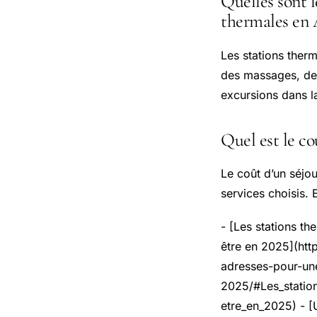
Quelles sont l
thermales en 
Les stations ther
des massages, des
excursions dans l
Quel est le co
Le coût d’un séjou
services choisis. 
- [Les stations t
être en 2025](htt
adresses-pour-un
2025/#Les_statio
etre_en_2025) - [