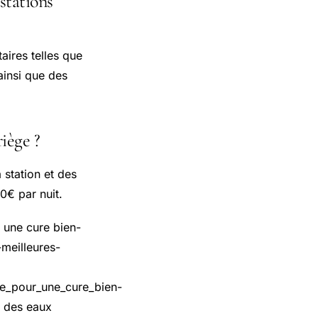
stations
aires telles que
ainsi que des
iège ?
 station et des
50€ par nuit.
 une cure bien-
-meilleures-
e_pour_une_cure_bien-
é des eaux