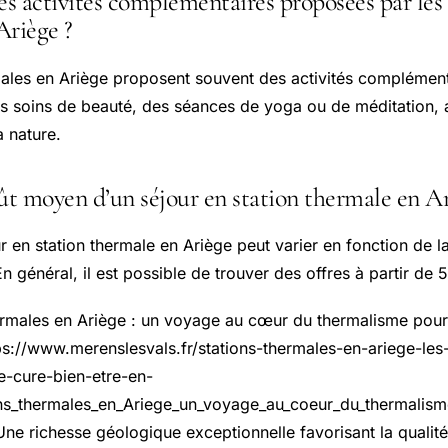
es activités complémentaires proposées par les 
Ariège ?
males en Ariège proposent souvent des activités complément
 soins de beauté, des séances de yoga ou de méditation, 
a nature.
ût moyen d’un séjour en station thermale en Ar
r en station thermale en Ariège peut varier en fonction de la
En général, il est possible de trouver des offres à partir de 
hermales en Ariège : un voyage au cœur du thermalisme pour
ps://www.merenslesvals.fr/stations-thermales-en-ariege-les
e-cure-bien-etre-en-
ns_thermales_en_Ariege_un_voyage_au_coeur_du_thermalism
Une richesse géologique exceptionnelle favorisant la qualit