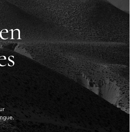
 en
es
ur
ingue.