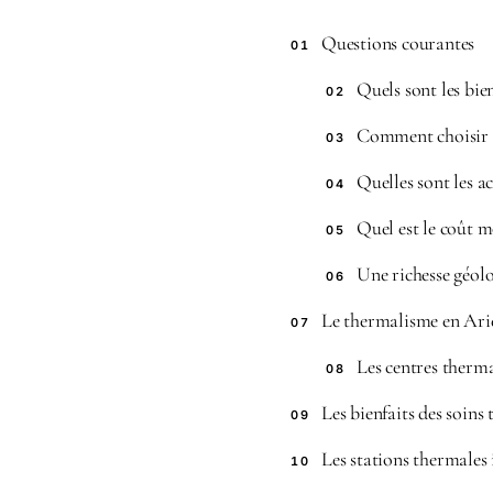
Questions courantes
01
Quels sont les bie
02
Comment choisir l
03
Quelles sont les a
04
Quel est le coût m
05
Une richesse géolo
06
Le thermalisme en Ariè
07
Les centres therma
08
Les bienfaits des soins
09
Les stations thermales
10