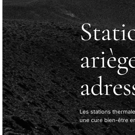
Stati
ariège
adres
Les stations thermal
une cure bien-être en