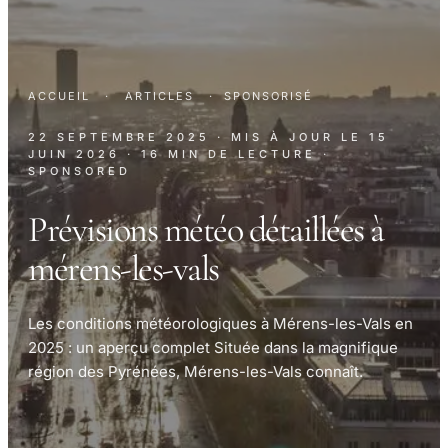
ACCUEIL
·
ARTICLES
·
SPONSORISÉ
22 SEPTEMBRE 2025
· MIS À JOUR LE
15
JUIN 2026
· 16 MIN DE LECTURE
·
SPONSORED
Prévisions météo détaillées à
mérens-les-vals
Les conditions météorologiques à Mérens-les-Vals en
2025 : un aperçu complet Située dans la magnifique
région des Pyrénées, Mérens-les-Vals connaît.