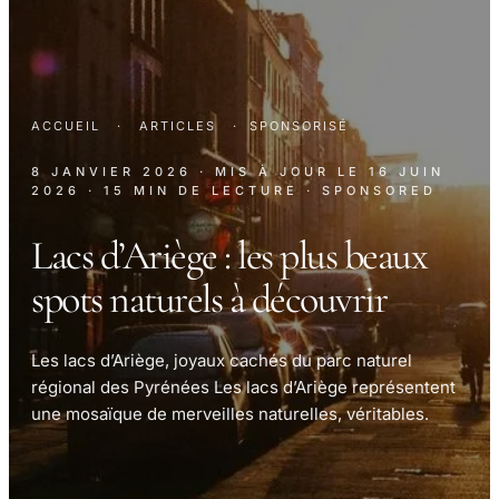
ACCUEIL
·
ARTICLES
·
SPONSORISÉ
8 JANVIER 2026
· MIS À JOUR LE
16 JUIN
2026
· 15 MIN DE LECTURE
· SPONSORED
Lacs d’Ariège : les plus beaux
spots naturels à découvrir
Les lacs d’Ariège, joyaux cachés du parc naturel
régional des Pyrénées Les lacs d’Ariège représentent
une mosaïque de merveilles naturelles, véritables.