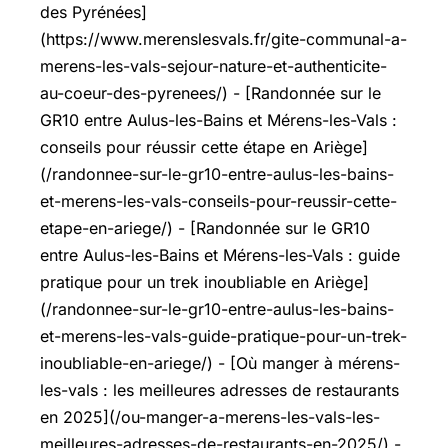
des Pyrénées]
(https://www.merenslesvals.fr/gite-communal-a-
merens-les-vals-sejour-nature-et-authenticite-
au-coeur-des-pyrenees/) - [Randonnée sur le
GR10 entre Aulus-les-Bains et Mérens-les-Vals :
conseils pour réussir cette étape en Ariège]
(/randonnee-sur-le-gr10-entre-aulus-les-bains-
et-merens-les-vals-conseils-pour-reussir-cette-
etape-en-ariege/) - [Randonnée sur le GR10
entre Aulus-les-Bains et Mérens-les-Vals : guide
pratique pour un trek inoubliable en Ariège]
(/randonnee-sur-le-gr10-entre-aulus-les-bains-
et-merens-les-vals-guide-pratique-pour-un-trek-
inoubliable-en-ariege/) - [Où manger à mérens-
les-vals : les meilleures adresses de restaurants
en 2025](/ou-manger-a-merens-les-vals-les-
meilleures-adresses-de-restaurants-en-2025/) -