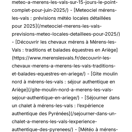
meteo-a-merens-les-vals-sur-15-jours-le-point-
complet-pour-juin-2025/) - [Meteociel mérens-
les-vals : prévisions météo locales détaillées
pour 2025](/meteociel-merens-les-vals-
previsions-meteo-locales-detaillees-pour-2025/)
- [Découvrir les chevaux mérens à Mérens-les-
Vals : traditions et balades équestres en Ariège]
(https://www.merenslesvals.fr/decouvrir-les-
chevaux-merens-a-merens-les-vals-traditions-
et-balades-equestres-en-ariege/) - [Gite moulin
nord à mérens-les-vals : séjour authentique en
Ariège](/gite-moulin-nord-a-merens-les-vals-
sejour-authentique-en-ariege/) - [Séjourner dans
un chalet à mérens-les-vals : l’expérience
authentique des Pyrénées](/sejourner-dans-un-
chalet-a-merens-les-vals-lexperience-
authentique-des-pyrenees/) - [Météo à mérens-