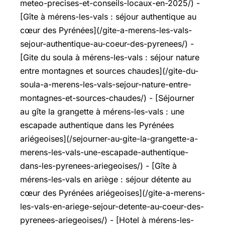
meteo-precises-et-conseils-locaux-en-2025/) -
[Gîte à mérens-les-vals : séjour authentique au
cœur des Pyrénées](/gite-a-merens-les-vals-
sejour-authentique-au-coeur-des-pyrenees/) -
[Gite du soula à mérens-les-vals : séjour nature
entre montagnes et sources chaudes](/gite-du-
soula-a-merens-les-vals-sejour-nature-entre-
montagnes-et-sources-chaudes/) - [Séjourner
au gîte la grangette à mérens-les-vals : une
escapade authentique dans les Pyrénées
ariégeoises](/sejourner-au-gite-la-grangette-a-
merens-les-vals-une-escapade-authentique-
dans-les-pyrenees-ariegeoises/) - [Gîte à
mérens-les-vals en ariège : séjour détente au
cœur des Pyrénées ariégeoises](/gite-a-merens-
les-vals-en-ariege-sejour-detente-au-coeur-des-
pyrenees-ariegeoises/) - [Hotel à mérens-les-